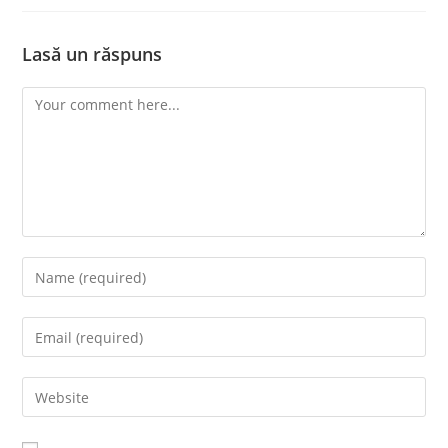
Lasă un răspuns
Comment
Enter
your
name
Enter
or
your
username
email
Enter
to
address
your
comment
to
website