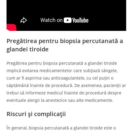
Pregătirea pentru biopsia percutanată a
glandei tiroide
Pregătirea pentru biopsia percutanată a glandei tiroide
implică evitarea medicamentelor care subțiază sângele,
cum ar fi aspirina sau anticoagulantele, cu cel puțin o
săptămână înainte de procedură. De asemenea, pacienții ar
trebui să informeze medicul înainte de procedură despre
eventuale alergii la anestezice sau alte medicamente.
Riscuri și complicații
În general, biopsia percutanată a glandei tiroide este o