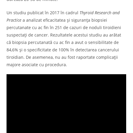
Un studiu publicat în 2017 în cadrul
Thyroid Research and
Practice
a analizat eficacitatea și siguranța biopsiei
percutanate cu ac fin în 251 de cazuri de noduli tiroidieni
suspectați de cancer. Rezultatele acestui studiu au arătat
că biopsia percutanată cu ac fin a avut o sensibilitate de
84,6% și o specificitate de 100% în detectarea cancerului
tiroidian. De asemenea, nu au fost raportate complicații
majore asociate cu procedura.