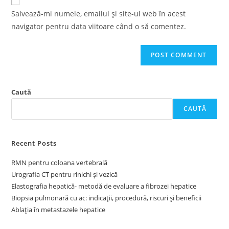
comment
URL
Salvează-mi numele, emailul și site-ul web în acest
(optional)
navigator pentru data viitoare când o să comentez.
Caută
CAUTĂ
Recent Posts
RMN pentru coloana vertebrală
Urografia CT pentru rinichi și vezică
Elastografia hepatică- metodă de evaluare a fibrozei hepatice
Biopsia pulmonară cu ac: indicații, procedură, riscuri și beneficii
Ablația în metastazele hepatice