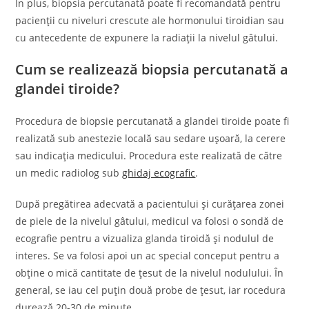
În plus, biopsia percutanată poate fi recomandată pentru
pacienții cu niveluri crescute ale hormonului tiroidian sau
cu antecedente de expunere la radiații la nivelul gâtului.
Cum se realizează biopsia percutanată a
glandei tiroide?
Procedura de biopsie percutanată a glandei tiroide poate fi
realizată sub anestezie locală sau sedare ușoară, la cerere
sau indicația medicului. Procedura este realizată de către
un medic radiolog sub
ghidaj ecografic
.
După pregătirea adecvată a pacientului și curățarea zonei
de piele de la nivelul gâtului, medicul va folosi o sondă de
ecografie pentru a vizualiza glanda tiroidă și nodulul de
interes. Se va folosi apoi un ac special conceput pentru a
obține o mică cantitate de țesut de la nivelul nodulului. În
general, se iau cel puțin două probe de țesut, iar rocedura
durează 20-30 de minute.